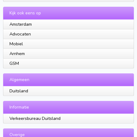
Kijk ook eens op
Amsterdam
Advocaten
Mobiel
Arnhem
GSM
Algemeen
Duitsland
Informatie
Verkeersbureau Duitsland
Overige