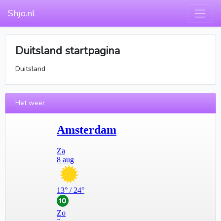
Shjo.nl
Duitsland startpagina
Duitsland
Het weer